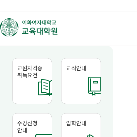
교원자격증
교직안내
취득요건
수강신청
입학안내
안내