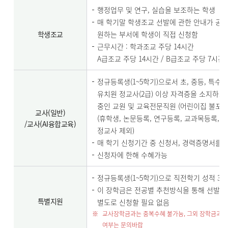
행정업무 및 연구, 실습을 보조하는 학생
매 학기말 학생조교 선발에 관한 안내가 공
학생조교
원하는 부서에 학생이 직접 신청함
근무시간 : 학과조교 주당 14시간
A급조교 주당 14시간 / B급조교 주당 7시간
정규등록생(1~5학기)으로서 초, 중등, 특수
유치원 정교사(2급) 이상 자격증을 소지하고
중인 교원 및 교육전문직원 (어린이집 불포함
교사(일반)
(휴학생, 논문등록, 연구등록, 교과목등록, 
/교사(AI융합교육)
정교사 제외)
매 학기 신청기간 중 신청서, 경력증명서를 
신청자에 한해 수혜가능
정규등록생(1~5학기)으로 직전학기 성적 3.0
이 장학금은 전공별 추천방식을 통해 선발하
특별지원
별도로 신청할 필요 없음
교사장학금과는 중복수혜 불가능, 그외 장학금과의
여부는 문의바람