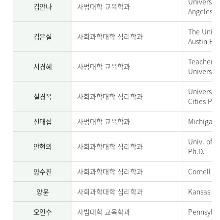
University
김안나
사범대학 교육학과
Angeles P
The Univer
김은실
사회과학대학 심리학과
Austin Ph.
Teachers 
서경혜
사범대학 교육학과
University
Universit
설경옥
사회과학대학 심리학과
Cities Ph.
신태섭
사범대학 교육학과
Michigan 
Univ. of 
안현의
사회과학대학 심리학과
Ph.D.
양수진
사회과학대학 심리학과
Cornell Un
양윤
사회과학대학 심리학과
Kansas St
오인수
사범대학 교육학과
Pennsylva