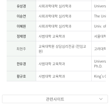
유성경
사회과학대학 심리학과
University
이승연
사회과학대학 심리학과
The Univer
이혜원
사회과학대학 심리학과
Univ. of 
정제영
사범대학 교육학과
서울대학교
교육대학원 상담심리전공 (전임교
최현주
고려대학교
원)
Universit
한유경
사범대학 교육학과
Ph.D.
황규호
사범대학 교육학과
King's Co
관련사이트