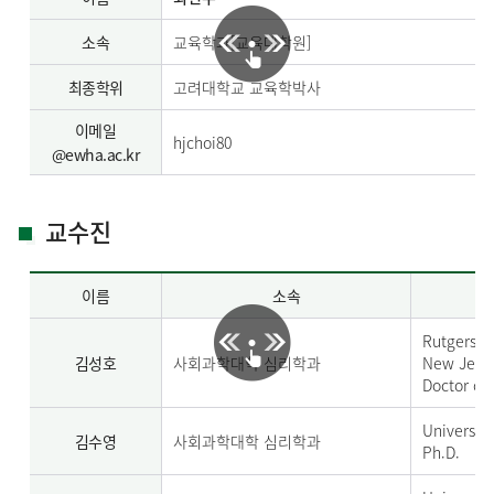
소속
교육학과[교육대학원]
최종학위
고려대학교 교육학박사
이메일
hjchoi80
@ewha.ac.kr
교수진
이름
소속
Rutgers, T
김성호
사회과학대학 심리학과
New Jers
Doctor of
Universit
김수영
사회과학대학 심리학과
Ph.D.